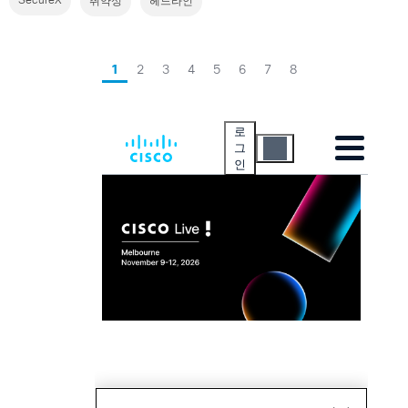
SecureX
취약성
헤드라인
1
2
3
4
5
6
7
8