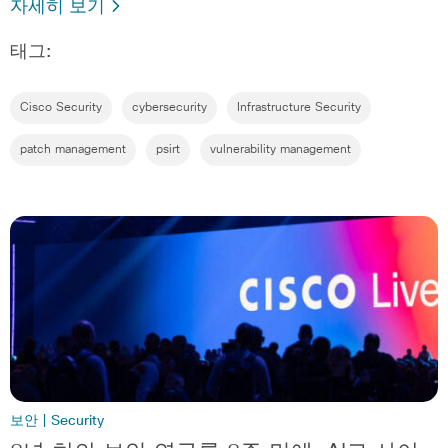
자세히 보기
태그:
Cisco Security
cybersecurity
Infrastructure Security
patch management
psirt
vulnerability management
보안 | Security