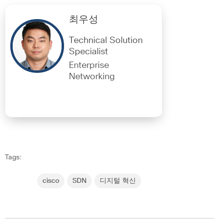
최우성
Technical Solution
Specialist
Enterprise
Networking
Tags:
cisco
SDN
디지털 혁신