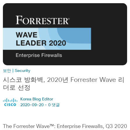
보안 | Security
시스코 방화벽, 2020년 Forrester Wave 리
더로 선정
Korea Blog Editor
2020-09-20 -
0 댓글
The Forrester Wave™: Enterprise Firewalls, Q3 2020