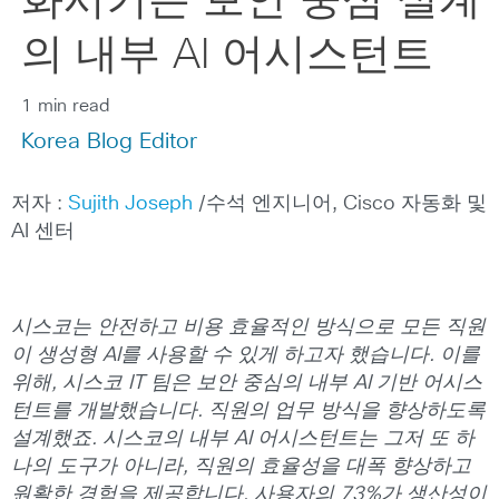
화시키는 보안 중심 설계
의 내부 AI 어시스턴트
1 min read
Korea Blog Editor
저자 :
Sujith Joseph
/수석 엔지니어, Cisco 자동화 및
AI 센터
시스코는
안전하고
비용
효율적인
방식으로
모든
직원
이
생성형
AI
를
사용할
수
있게
하고자
했습니다
.
이를
위해
,
시스코
IT
팀은
보안
중심의
내부
AI
기반
어시스
턴트를
개발했습니다
.
직원의
업무
방식을
향상하도록
설계했죠
.
시스코의
내부
AI
어시스턴트는
그저
또
하
나의
도구가
아니라
,
직원의
효율성을
대폭
향상하고
원활한
경험을
제공합니다
.
사용자의
73%
가
생산성이