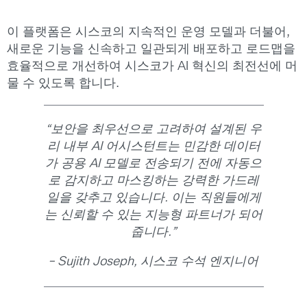
이 플랫폼은 시스코의 지속적인 운영 모델과 더불어,
새로운 기능을 신속하고 일관되게 배포하고 로드맵을
효율적으로 개선하여 시스코가 AI 혁신의 최전선에 머
물 수 있도록 합니다.
“보안을
최우선으로
고려하여
설계된
우
리
내부
AI
어시스턴트는
민감한
데이터
가
공용
AI
모델로
전송되기
전에
자동으
로
감지하고
마스킹하는
강력한
가드레
일을
갖추고
있습니다
.
이는
직원들에게
는
신뢰할
수
있는
지능형
파트너가
되어
줍니다
.
”
–
Sujith Joseph,
시스코
수석
엔지니어