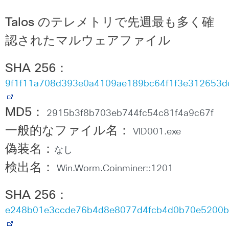
Talos のテレメトリで先週最も多く確
認されたマルウェアファイル
SHA 256
：
9f1f11a708d393e0a4109ae189bc64f1f3e312653d
MD5
：
2915b3f8b703eb744fc54c81f4a9c67f
一般的なファイル名：
VID001.exe
偽装名：
なし
検出名：
Win.Worm.Coinminer::1201
SHA 256
：
e248b01e3ccde76b4d8e8077d4fcb4d0b70e5200b