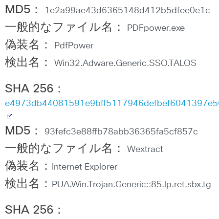
MD5
：
1e2a99ae43d6365148d412b5dfee0e1c
一般的なファイル名：
PDFpower.exe
偽装名：
PdfPower
検出名：
Win32.Adware.Generic.SSO.TALOS
SHA 256
：
e4973db44081591e9bff5117946defbef6041397e5
MD5
：
93fefc3e88ffb78abb36365fa5cf857c
一般的なファイル名：
Wextract
偽装名：
Internet Explorer
検出名：
PUA.Win.Trojan.Generic::85.lp.ret.sbx.tg
SHA 256
：