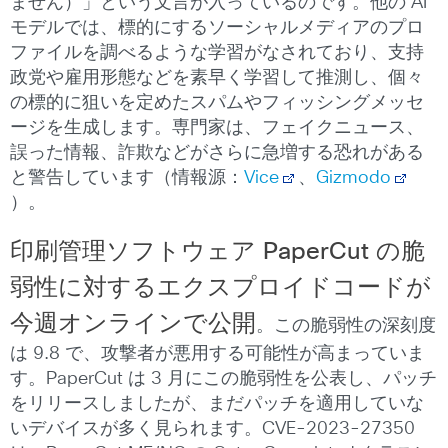
ません）」という文言が入っているのです。他の AI
モデルでは、標的にするソーシャルメディアのプロ
ファイルを調べるような学習がなされており、支持
政党や雇用形態などを素早く学習して推測し、個々
の標的に狙いを定めたスパムやフィッシングメッセ
ージを生成します。専門家は、フェイクニュース、
誤った情報、詐欺などがさらに急増する恐れがある
と警告しています（情報源：
Vice
、
Gizmodo
）。
印刷管理ソフトウェア
PaperCut
の脆
弱性に対するエクスプロイドコードが
今週オンラインで公開
。この脆弱性の深刻度
は 9.8 で、攻撃者が悪用する可能性が高まっていま
す。PaperCut は 3 月にこの脆弱性を公表し、パッチ
をリリースしましたが、まだパッチを適用していな
いデバイスが多く見られます。CVE-2023-27350