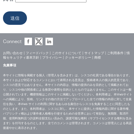
Connect
お問い合わせ
|
フィードバック
|
このサイトについて
|
サイトマップ
|
ご利用条件
|
情
報セキュリティ基本方針
|
プライバシー
|
クッキーポリシー
|
商標
免責事項
本サイトに情報を掲載する個人（管理人を含みます）は、シスコの社員である場合があります。
本サイトおよび対応するコメントにおいて表明される意見は、投稿者本人の個人的意見であり、
シスコの意見ではありません。本サイトの内容は、情報の提供のみを目的として掲載されてお
り、シスコや他の関係者による推奨や表明を目的としたものではありません。このサイトは一般
公開されています。機密情報はこのサイトに掲載しないでください。各利用者は、本Webサイト
への掲載により、投稿、リンクその他の方法でアップロードした全ての情報の内容に対して全責
任を負い、本Web サイトの利用に関するあらゆる責任からシスコを免責することに同意したも
のとします。また、各利用者は、シスコに対し、本サイトに提供した情報内容に関する著作権、
パブリシティ権および著作者人格権を行使するための全世界において有効な、無期限、取消不
能、使用料無料且つ許諾料全額支払い済みの、譲渡可能な権利（サブライセンスする権利を含み
ます）を付与するものとします。全てのコメントは管理されます。コメントは管理人による承認
後速やかに表示されます。