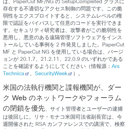
は、PaperCut MF/NG の SetupCompleted クラスに
存在する不適切なアクセス制御の問題です。この脆
弱性をエクスプロイトすると、システムレベルの権
限で認証をバイパスして任意のコードを実行できま
す。セキュリティ研究者は、攻撃者がこの脆弱性を
悪用し、悪意のある遠隔管理ソフトウェアをインス
トールしている事例を 2 件発見しました。PaperCut
MF と PaperCut NG を使用している場合は、バージ
ョンが 20.1.7、21.2.11、22.0.9 のいずれかである
ことを確認するようにしてください（情報源：
Ars
Technica
、
SecurityWeek
）。
米国の法執行機関と諜報機関が、ダー
ク
Web
のネットワークやフォーラム
の閉鎖を優先
、サイト管理者とユーザーの逮捕
は後回しに。リサ・モナコ米国司法省副長官は、今
週開催された RSA カンファレンスでの講演で、検察