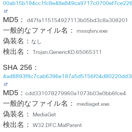
00ab15b194cc1fc8e48e849ca9717c0700ef7ce22
MD5
：
d47fa115154927113b05bd3c8a308201
一般的なファイル名：
mssqlsrv.exe
偽装名：
なし
検出名：
Trojan.GenericKD.65065311
SHA 256
：
4ad8893f8c7cab6396e187a5d5156f04d80220dd
MD5
：
cdd331078279960a1073b03e0bb6fce4
一般的なファイル名：
mediaget.exe
偽装名：
MediaGet
検出名：
W32.DFC.MalParent