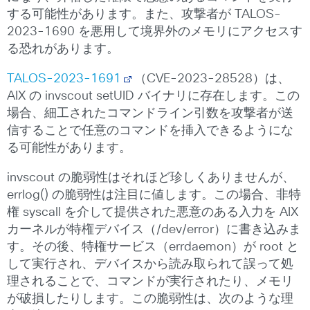
する可能性があります。また、攻撃者が TALOS-
2023-1690 を悪用して境界外のメモリにアクセスす
る恐れがあります。
TALOS-2023-1691
（CVE-2023-28528）は、
AIX の invscout setUID バイナリに存在します。この
場合、細工されたコマンドライン引数を攻撃者が送
信することで任意のコマンドを挿入できるようにな
る可能性があります。
invscout の脆弱性はそれほど珍しくありませんが、
errlog() の脆弱性は注目に値します。この場合、非特
権 syscall を介して提供された悪意のある入力を AIX
カーネルが特権デバイス（/dev/error）に書き込みま
す。その後、特権サービス（errdaemon）が root と
して実行され、デバイスから読み取られて誤って処
理されることで、コマンドが実行されたり、メモリ
が破損したりします。この脆弱性は、次のような理