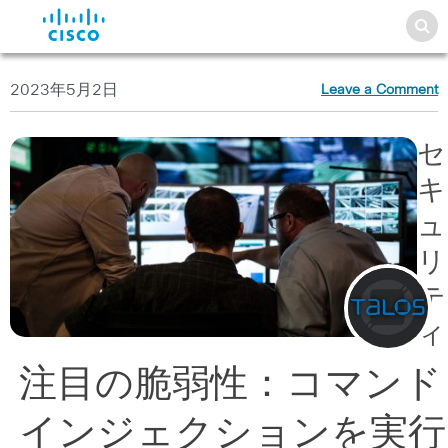
2023年5月2日
Leave a Comment
セ
キ
ュ
リ
テ
ィ
注目の脆弱性：コマンド
インジェクションを実行