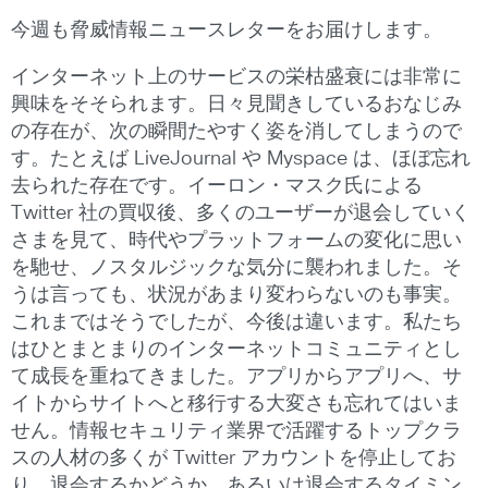
今週も脅威情報ニュースレターをお届けします。
インターネット上のサービスの栄枯盛衰には非常に
興味をそそられます。日々見聞きしているおなじみ
の存在が、次の瞬間たやすく姿を消してしまうので
す。たとえば LiveJournal や Myspace は、ほぼ忘れ
去られた存在です。
イーロン・マスク氏による
Twitter 社の買収後、多くのユーザーが退会していく
さまを見て、時代やプラットフォームの変化に思い
を馳せ、ノスタルジックな気分に襲われました。そ
うは言っても、状況があまり変わらないのも事実。
これまではそうでしたが、今後は違います。私たち
はひとまとまりのインターネットコミュニティとし
て成長を重ねてきました。アプリからアプリへ、サ
イトからサイトへと移行する大変さも忘れてはいま
せん。情報セキュリティ業界で活躍するトップクラ
スの人材の多くが Twitter アカウントを停止してお
り、退会するかどうか、あるいは退会するタイミン