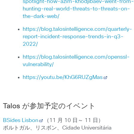
spotlight-how-azim-khodjibaev-went-from-
hunting-real-world-threats-to-threats-on-
the-dark-web/
https://blog.talosintelligence.com/quarterly-
report-incident-response-trends-in-q3-
2022/
https://blog.talosintelligence.com/openssl-
vulnerability/
https://youtu.be/KhG6RUZgMas
Talos が参加予定のイベント
BSides Lisbon
（11 月 10 日～ 11 日）
ポルトガル、リスボン、Cidade Universitária