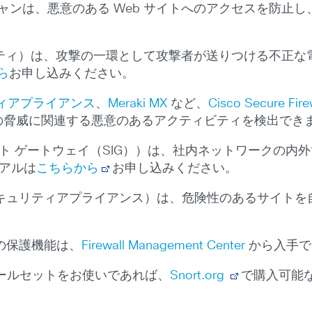
スキャンは、悪意のある Web サイトへのアクセスを防
リティ）は、攻撃の一環として攻撃者が送りつける不正な電
ら
お申し込みください。
ィアプライアンス
、
Meraki MX
など、
Cisco Secure Fire
は、この脅威に関連する悪意のあるアクティビティを検出でき
ト ゲートウェイ（SIG））は、社内ネットワークの内外で
イアルは
こちらから
お申し込みください。
 セキュリティアプライアンス）は、危険性のあるサイト
の保護機能は、
Firewall Management Center
から入手で
バルールセットをお使いであれば、
Snort.org
で購入可能