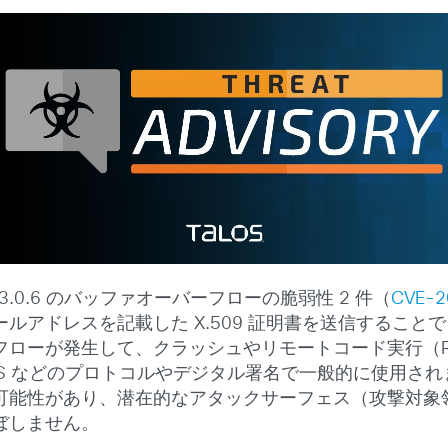
 ～ 3.0.6 のバッファオーバーフローの脆弱性 2 件（
CVE-2
ルアドレスを記載した X.509 証明書を送信するこ
フローが発生して、クラッシュやリモートコード実行（R
S などのプロトコルやデジタル署名で一般的に使用さ
可能性があり、潜在的なアタックサーフェス（攻撃対象
ぼしません。