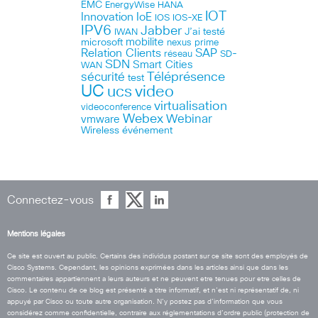
EMC
HANA
EnergyWise
IOT
Innovation
IoE
IOS
IOS-XE
IPV6
Jabber
J’ai testé
IWAN
microsoft
mobilite
nexus
prime
Relation Clients
SAP
réseau
SD-
SDN
Smart Cities
WAN
Téléprésence
sécurité
test
UC
ucs
video
virtualisation
videoconference
Webex
Webinar
vmware
Wireless
événement
Connectez-vous
Mentions légales
Ce site est ouvert au public. Certains des individus postant sur ce site sont des employés de
Cisco Systems. Cependant, les opinions exprimées dans les articles ainsi que dans les
commentaires appartiennent a leurs auteurs et ne peuvent etre tenues pour etre celles de
Cisco. Le contenu de ce blog est présenté a titre informatif, et n’est ni représentatif de, ni
appuyé par Cisco ou toute autre organisation. N’y postez pas d’information que vous
considérez comme confidentielle, contraire aux réglementations d’ordre public (protection de