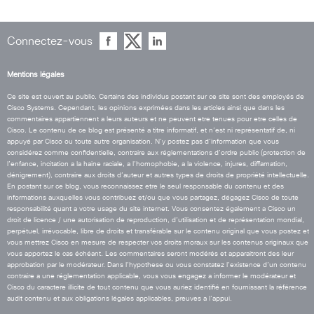
Connectez-vous
Mentions légales
Ce site est ouvert au public. Certains des individus postant sur ce site sont des employés de
Cisco Systems. Cependant, les opinions exprimées dans les articles ainsi que dans les
commentaires appartiennent a leurs auteurs et ne peuvent etre tenues pour etre celles de
Cisco. Le contenu de ce blog est présenté a titre informatif, et n’est ni représentatif de, ni
appuyé par Cisco ou toute autre organisation. N’y postez pas d’information que vous
considérez comme confidentielle, contraire aux réglementations d’ordre public (protection de
l’enfance, incitation a la haine raciale, a l’homophobie, a la violence, injures, diffamation,
dénigrement), contraire aux droits d’auteur et autres types de droits de propriété intellectuelle.
En postant sur ce blog, vous reconnaissez etre le seul responsable du contenu et des
informations auxquelles vous contribuez et/ou que vous partagez, dégagez Cisco de toute
responsabilité quant a votre usage du site internet. Vous consentez également a Cisco un
droit de licence / une autorisation de reproduction, d’utilisation et de représentation mondial,
perpétuel, irrévocable, libre de droits et transférable sur le contenu original que vous postez et
vous mettrez Cisco en mesure de respecter vos droits moraux sur les contenus originaux que
vous apportez le cas échéant. Les commentaires seront modérés et apparaitront des leur
approbation par le modérateur. Dans l’hypothese ou vous constatez l’existence d’un contenu
contraire a une réglementation applicable, vous vous engagez a informer le modérateur et
Cisco du caractere illicite de tout contenu que vous auriez identifié en fournissant la référence
audit contenu et aux obligations légales applicables, preuves a l’appui.