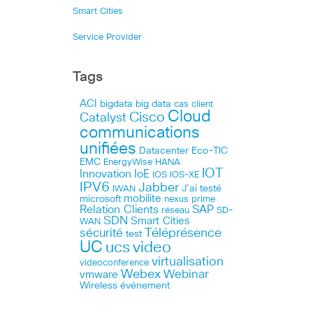
Smart Cities
Service Provider
Tags
ACI
bigdata
big data
cas client
Cloud
Cisco
Catalyst
communications
unifiées
Datacenter
Eco-TIC
EMC
HANA
EnergyWise
IOT
Innovation
IoE
IOS
IOS-XE
IPV6
Jabber
J’ai testé
IWAN
microsoft
mobilite
nexus
prime
Relation Clients
SAP
réseau
SD-
SDN
Smart Cities
WAN
Téléprésence
sécurité
test
UC
ucs
video
virtualisation
videoconference
Webex
Webinar
vmware
Wireless
événement