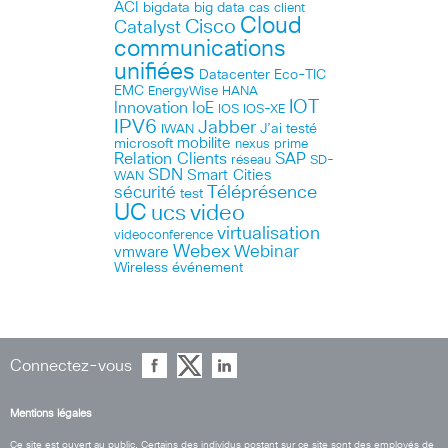
ACI
bigdata
big data
cas client
Cloud
Cisco
Catalyst
communications
unifiées
Datacenter
Eco-TIC
EMC
HANA
EnergyWise
IOT
Innovation
IoE
IOS
IOS-XE
IPV6
Jabber
J’ai testé
IWAN
microsoft
mobilite
nexus
prime
Relation Clients
SAP
réseau
SD-
SDN
Smart Cities
WAN
Téléprésence
sécurité
test
UC
ucs
video
virtualisation
videoconference
Webex
Webinar
vmware
Wireless
événement
Connectez-vous
Mentions légales
Ce site est ouvert au public. Certains des individus postant sur ce site sont des employés de