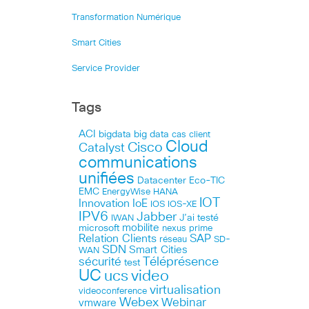
Transformation Numérique
Smart Cities
Service Provider
Tags
ACI
bigdata
big data
cas client
Cloud
Cisco
Catalyst
communications
unifiées
Datacenter
Eco-TIC
EMC
HANA
EnergyWise
IOT
Innovation
IoE
IOS
IOS-XE
IPV6
Jabber
J’ai testé
IWAN
microsoft
mobilite
nexus
prime
Relation Clients
SAP
réseau
SD-
SDN
Smart Cities
WAN
Téléprésence
sécurité
test
UC
ucs
video
virtualisation
videoconference
Webex
Webinar
vmware