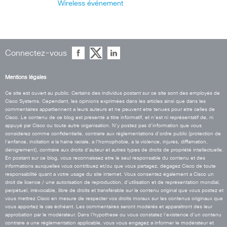
Wireless
événement
Connectez-vous
Mentions légales
Ce site est ouvert au public. Certains des individus postant sur ce site sont des employés de
Cisco Systems. Cependant, les opinions exprimées dans les articles ainsi que dans les
commentaires appartiennent a leurs auteurs et ne peuvent etre tenues pour etre celles de
Cisco. Le contenu de ce blog est présenté a titre informatif, et n’est ni représentatif de, ni
appuyé par Cisco ou toute autre organisation. N’y postez pas d’information que vous
considérez comme confidentielle, contraire aux réglementations d’ordre public (protection de
l’enfance, incitation a la haine raciale, a l’homophobie, a la violence, injures, diffamation,
dénigrement), contraire aux droits d’auteur et autres types de droits de propriété intellectuelle.
En postant sur ce blog, vous reconnaissez etre le seul responsable du contenu et des
informations auxquelles vous contribuez et/ou que vous partagez, dégagez Cisco de toute
responsabilité quant a votre usage du site internet. Vous consentez également a Cisco un
droit de licence / une autorisation de reproduction, d’utilisation et de représentation mondial,
perpétuel, irrévocable, libre de droits et transférable sur le contenu original que vous postez et
vous mettrez Cisco en mesure de respecter vos droits moraux sur les contenus originaux que
vous apportez le cas échéant. Les commentaires seront modérés et apparaitront des leur
approbation par le modérateur. Dans l’hypothese ou vous constatez l’existence d’un contenu
contraire a une réglementation applicable, vous vous engagez a informer le modérateur et