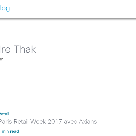
log
dre Thak
er
Retail
Paris Retail Week 2017 avec Axians
1 min read