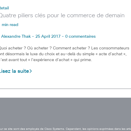
Retail
Quatre piliers clés pour le commerce de demain
1 min read
Alexandre Thak - 25 April 2017 - 0 commentaires
Quoi acheter ? Où acheter ? Comment acheter ? Les consommateurs
ont désormais le luxe du choix et au-delà du simple « acte d’achat »,
c’est avant tout « l’expérience d’achat » qui prime.
Lisez la suite
t sur ce site sont des employés de Cisco Systems. Cependant, les opinions exprimées dans les arti