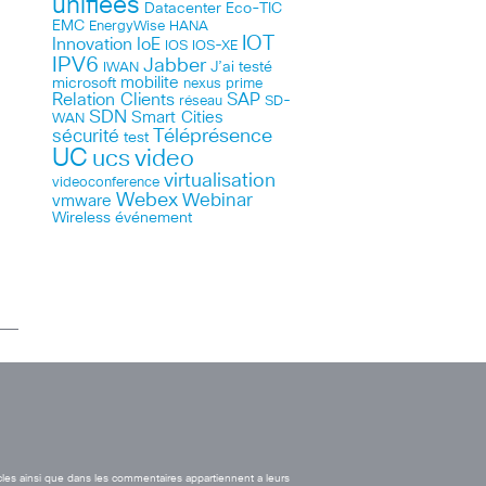
unifiées
Datacenter
Eco-TIC
EMC
HANA
EnergyWise
IOT
Innovation
IoE
IOS
IOS-XE
IPV6
Jabber
J’ai testé
IWAN
microsoft
mobilite
nexus
prime
Relation Clients
SAP
réseau
SD-
SDN
Smart Cities
WAN
Téléprésence
sécurité
test
UC
ucs
video
virtualisation
videoconference
Webex
Webinar
vmware
Wireless
événement
cles ainsi que dans les commentaires appartiennent a leurs