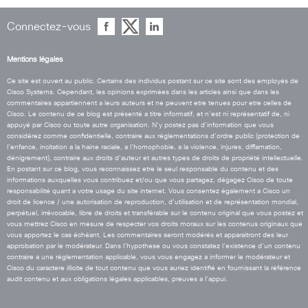
Connectez-vous
Mentions légales
Ce site est ouvert au public. Certains des individus postant sur ce site sont des employés de
Cisco Systems. Cependant, les opinions exprimées dans les articles ainsi que dans les
commentaires appartiennent a leurs auteurs et ne peuvent etre tenues pour etre celles de
Cisco. Le contenu de ce blog est présenté a titre informatif, et n’est ni représentatif de, ni
appuyé par Cisco ou toute autre organisation. N’y postez pas d’information que vous
considérez comme confidentielle, contraire aux réglementations d’ordre public (protection de
l’enfance, incitation a la haine raciale, a l’homophobie, a la violence, injures, diffamation,
dénigrement), contraire aux droits d’auteur et autres types de droits de propriété intellectuelle.
En postant sur ce blog, vous reconnaissez etre le seul responsable du contenu et des
informations auxquelles vous contribuez et/ou que vous partagez, dégagez Cisco de toute
responsabilité quant a votre usage du site internet. Vous consentez également a Cisco un
droit de licence / une autorisation de reproduction, d’utilisation et de représentation mondial,
perpétuel, irrévocable, libre de droits et transférable sur le contenu original que vous postez et
vous mettrez Cisco en mesure de respecter vos droits moraux sur les contenus originaux que
vous apportez le cas échéant. Les commentaires seront modérés et apparaitront des leur
approbation par le modérateur. Dans l’hypothese ou vous constatez l’existence d’un contenu
contraire a une réglementation applicable, vous vous engagez a informer le modérateur et
Cisco du caractere illicite de tout contenu que vous auriez identifié en fournissant la référence
audit contenu et aux obligations légales applicables, preuves a l’appui.