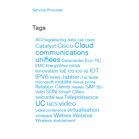
Service Provider
Tags
ACI
bigdata
big data
cas client
Cloud
Cisco
Catalyst
communications
unifiées
Datacenter
Eco-TIC
EMC
HANA
EnergyWise
IOT
Innovation
IoE
IOS
IOS-XE
IPV6
Jabber
J’ai testé
IWAN
microsoft
mobilite
nexus
prime
Relation Clients
SAP
réseau
SD-
SDN
Smart Cities
WAN
Téléprésence
sécurité
test
UC
ucs
video
virtualisation
videoconference
Webex
Webinar
vmware
Wireless
événement