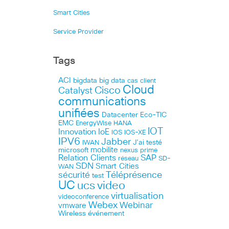
Smart Cities
Service Provider
Tags
ACI
bigdata
big data
cas client
Cloud
Cisco
Catalyst
communications
unifiées
Datacenter
Eco-TIC
EMC
HANA
EnergyWise
IOT
Innovation
IoE
IOS
IOS-XE
IPV6
Jabber
J’ai testé
IWAN
microsoft
mobilite
nexus
prime
Relation Clients
SAP
réseau
SD-
SDN
Smart Cities
WAN
Téléprésence
sécurité
test
UC
ucs
video
virtualisation
videoconference
Webex
Webinar
vmware
Wireless
événement