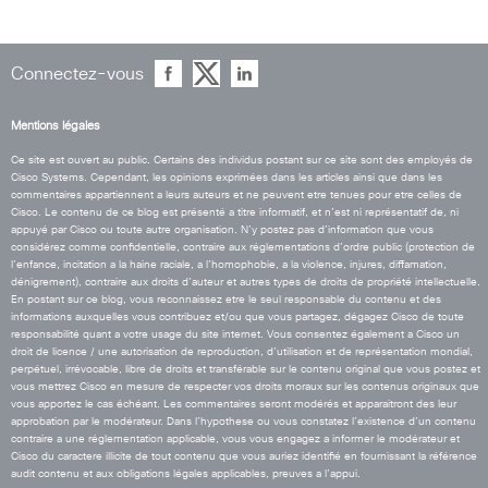
Connectez-vous
Mentions légales
Ce site est ouvert au public. Certains des individus postant sur ce site sont des employés de
Cisco Systems. Cependant, les opinions exprimées dans les articles ainsi que dans les
commentaires appartiennent a leurs auteurs et ne peuvent etre tenues pour etre celles de
Cisco. Le contenu de ce blog est présenté a titre informatif, et n’est ni représentatif de, ni
appuyé par Cisco ou toute autre organisation. N’y postez pas d’information que vous
considérez comme confidentielle, contraire aux réglementations d’ordre public (protection de
l’enfance, incitation a la haine raciale, a l’homophobie, a la violence, injures, diffamation,
dénigrement), contraire aux droits d’auteur et autres types de droits de propriété intellectuelle.
En postant sur ce blog, vous reconnaissez etre le seul responsable du contenu et des
informations auxquelles vous contribuez et/ou que vous partagez, dégagez Cisco de toute
responsabilité quant a votre usage du site internet. Vous consentez également a Cisco un
droit de licence / une autorisation de reproduction, d’utilisation et de représentation mondial,
perpétuel, irrévocable, libre de droits et transférable sur le contenu original que vous postez et
vous mettrez Cisco en mesure de respecter vos droits moraux sur les contenus originaux que
vous apportez le cas échéant. Les commentaires seront modérés et apparaitront des leur
approbation par le modérateur. Dans l’hypothese ou vous constatez l’existence d’un contenu
contraire a une réglementation applicable, vous vous engagez a informer le modérateur et
Cisco du caractere illicite de tout contenu que vous auriez identifié en fournissant la référence
audit contenu et aux obligations légales applicables, preuves a l’appui.