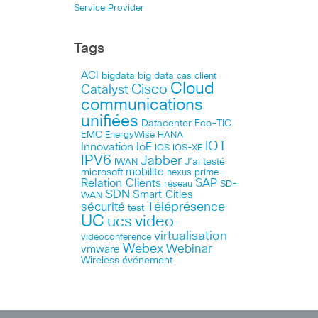
Service Provider
Tags
ACI
bigdata
big data
cas client
Cloud
Cisco
Catalyst
communications
unifiées
Datacenter
Eco-TIC
EMC
HANA
EnergyWise
IOT
Innovation
IoE
IOS
IOS-XE
IPV6
Jabber
J’ai testé
IWAN
microsoft
mobilite
nexus
prime
Relation Clients
SAP
réseau
SD-
SDN
Smart Cities
WAN
Téléprésence
sécurité
test
UC
ucs
video
virtualisation
videoconference
Webex
Webinar
vmware
Wireless
événement