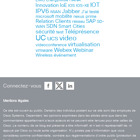
EMC
HANA
EnergyWise
IOT
Innovation
IoE
IOS
IOS-XE
IPV6
Jabber
J’ai testé
IWAN
microsoft
mobilite
nexus
prime
Relation Clients
SAP
réseau
SD-
SDN
Smart Cities
WAN
Téléprésence
sécurité
test
UC
ucs
video
virtualisation
videoconference
Webex
Webinar
vmware
Wireless
événement
Connectez-vous
Mentions légales
Ce site est ouvert au public. Certains des individus postant sur ce site sont des employés de
Cisco Systems. Cependant, les opinions exprimées dans les articles ainsi que dans les
commentaires appartiennent a leurs auteurs et ne peuvent etre tenues pour etre celles de
Cisco. Le contenu de ce blog est présenté a titre informatif, et n’est ni représentatif de, ni
appuyé par Cisco ou toute autre organisation. N’y postez pas d’information que vous
considérez comme confidentielle, contraire aux réglementations d’ordre public (protection de