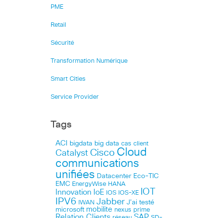
PME
Retail
Sécurité
Transformation Numérique
Smart Cities
Service Provider
Tags
ACI
bigdata
big data
cas client
Cloud
Cisco
Catalyst
communications
unifiées
Datacenter
Eco-TIC
EMC
HANA
EnergyWise
IOT
Innovation
IoE
IOS
IOS-XE
IPV6
Jabber
J’ai testé
IWAN
microsoft
mobilite
nexus
prime
Relation Clients
SAP
réseau
SD-