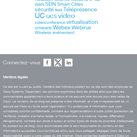
SDN
Smart Cities
WAN
Téléprésence
sécurité
test
UC
ucs
video
virtualisation
videoconference
Webex
Webinar
vmware
Wireless
événement
Connectez-vous
Mentions légales
Ce site est ouvert au public. Certains des individus postant sur ce site sont des employés de
Cisco Systems. Cependant, les opinions exprimées dans les articles ainsi que dans les
commentaires appartiennent a leurs auteurs et ne peuvent etre tenues pour etre celles de
Cisco. Le contenu de ce blog est présenté a titre informatif, et n’est ni représentatif de, ni
appuyé par Cisco ou toute autre organisation. N’y postez pas d’information que vous
considérez comme confidentielle, contraire aux réglementations d’ordre public (protection de
l’enfance, incitation a la haine raciale, a l’homophobie, a la violence, injures, diffamation,
dénigrement), contraire aux droits d’auteur et autres types de droits de propriété intellectuelle.
En postant sur ce blog, vous reconnaissez etre le seul responsable du contenu et des
informations auxquelles vous contribuez et/ou que vous partagez, dégagez Cisco de toute
responsabilité quant a votre usage du site internet. Vous consentez également a Cisco un