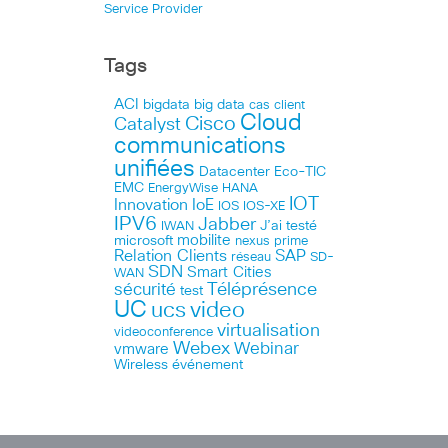
Service Provider
Tags
ACI
bigdata
big data
cas client
Cloud
Cisco
Catalyst
communications
unifiées
Datacenter
Eco-TIC
EMC
HANA
EnergyWise
IOT
Innovation
IoE
IOS
IOS-XE
IPV6
Jabber
J’ai testé
IWAN
microsoft
mobilite
nexus
prime
Relation Clients
SAP
réseau
SD-
SDN
Smart Cities
WAN
Téléprésence
sécurité
test
UC
ucs
video
virtualisation
videoconference
Webex
Webinar
vmware
Wireless
événement