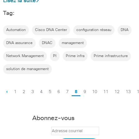
Lisez la suite
Tag:
Automation
Cisco DNA Center
configuration réseau
DNA
DNA assurance
DNAC
management
Network Management
PI
Prime infra
Prime infrastructure
solution de management
‹
1
2
3
4
5
6
7
8
9
10
11
12
13
Abonnez-vous