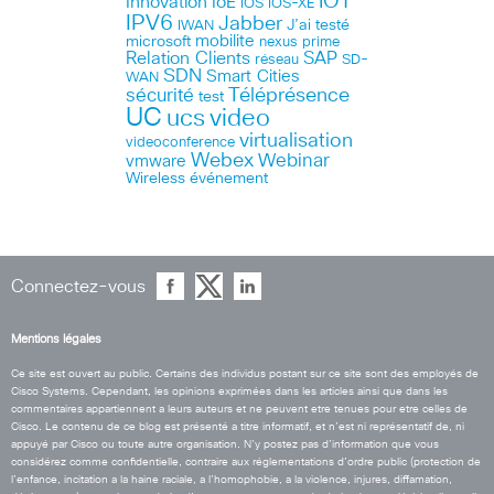
IOT
Innovation
IoE
IOS
IOS-XE
IPV6
Jabber
J’ai testé
IWAN
microsoft
mobilite
nexus
prime
Relation Clients
SAP
réseau
SD-
SDN
Smart Cities
WAN
Téléprésence
sécurité
test
UC
ucs
video
virtualisation
videoconference
Webex
Webinar
vmware
Wireless
événement
Connectez-vous
Mentions légales
Ce site est ouvert au public. Certains des individus postant sur ce site sont des employés de
Cisco Systems. Cependant, les opinions exprimées dans les articles ainsi que dans les
commentaires appartiennent a leurs auteurs et ne peuvent etre tenues pour etre celles de
Cisco. Le contenu de ce blog est présenté a titre informatif, et n’est ni représentatif de, ni
appuyé par Cisco ou toute autre organisation. N’y postez pas d’information que vous
considérez comme confidentielle, contraire aux réglementations d’ordre public (protection de
l’enfance, incitation a la haine raciale, a l’homophobie, a la violence, injures, diffamation,