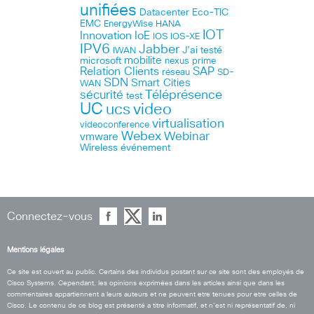
unifiées
Datacenter
Eco-TIC
EMC
HANA
EnergyWise
IOT
Innovation
IoE
IOS
IOS-XE
IPV6
Jabber
J’ai testé
IWAN
microsoft
mobilite
nexus
prime
Relation Clients
SAP
réseau
SD-
SDN
Smart Cities
WAN
Téléprésence
sécurité
test
UC
ucs
video
virtualisation
videoconference
Webex
Webinar
vmware
Wireless
événement
Connectez-vous
Mentions légales
Ce site est ouvert au public. Certains des individus postant sur ce site sont des employés de
Cisco Systems. Cependant, les opinions exprimées dans les articles ainsi que dans les
commentaires appartiennent a leurs auteurs et ne peuvent etre tenues pour etre celles de
Cisco. Le contenu de ce blog est présenté a titre informatif, et n’est ni représentatif de, ni