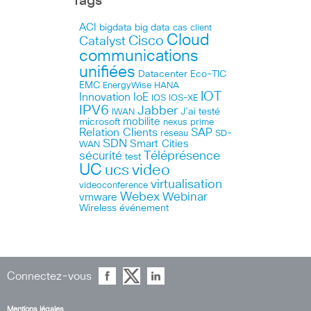
Tags
ACI
bigdata
big data
cas client
Cloud
Cisco
Catalyst
communications
unifiées
Datacenter
Eco-TIC
EMC
HANA
EnergyWise
IOT
Innovation
IoE
IOS
IOS-XE
IPV6
Jabber
J’ai testé
IWAN
microsoft
mobilite
nexus
prime
Relation Clients
SAP
réseau
SD-
SDN
Smart Cities
WAN
Téléprésence
sécurité
test
UC
ucs
video
virtualisation
videoconference
Webex
Webinar
vmware
Wireless
événement
Connectez-vous
Mentions légales