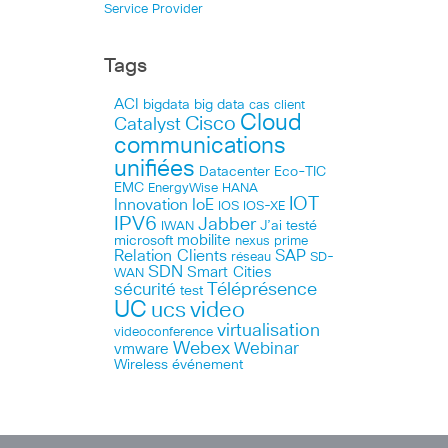
Service Provider
Tags
ACI
bigdata
big data
cas client
Cloud
Cisco
Catalyst
communications
unifiées
Datacenter
Eco-TIC
EMC
HANA
EnergyWise
IOT
Innovation
IoE
IOS
IOS-XE
IPV6
Jabber
J’ai testé
IWAN
microsoft
mobilite
nexus
prime
Relation Clients
SAP
réseau
SD-
SDN
Smart Cities
WAN
Téléprésence
sécurité
test
UC
ucs
video
virtualisation
videoconference
Webex
Webinar
vmware
Wireless
événement