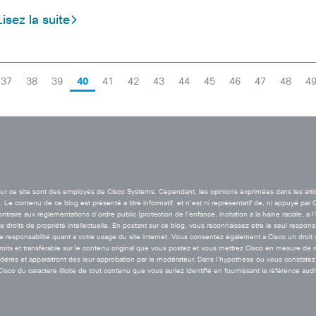
Lisez la suite
37
38
39
40
41
42
43
44
45
46
47
48
4
t sur ce site sont des employés de Cisco Systems. Cependant, les opinions exprimées dans les arti
Le contenu de ce blog est présenté a titre informatif, et n’est ni représentatif de, ni appuyé par 
aire aux réglementations d’ordre public (protection de l’enfance, incitation a la haine raciale, a l
de droits de propriété intellectuelle. En postant sur ce blog, vous reconnaissez etre le seul resp
esponsabilité quant a votre usage du site internet. Vous consentez également a Cisco un droit de 
droits et transférable sur le contenu original que vous postez et vous mettrez Cisco en mesure de
rés et apparaitront des leur approbation par le modérateur. Dans l’hypothese ou vous constatez 
co du caractere illicite de tout contenu que vous auriez identifié en fournissant la référence audi