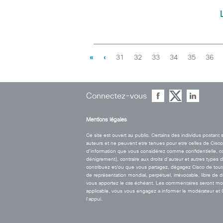
«
‹
31
32
33
34
35
36
Connectez-vous
Mentions légales
Ce site est ouvert au public. Certains des individus postan
auteurs et ne peuvent etre tenues pour etre celles de Cisco. 
d’information que vous considérez comme confidentielle, contr
dénigrement), contraire aux droits d’auteur et autres types 
contribuez et/ou que vous partagez, dégagez Cisco de toute r
de représentation mondial, perpétuel, irrévocable, libre de 
vous apportez le cas échéant. Les commentaires seront modé
applicable, vous vous engagez a informer le modérateur et Cis
l’appui.