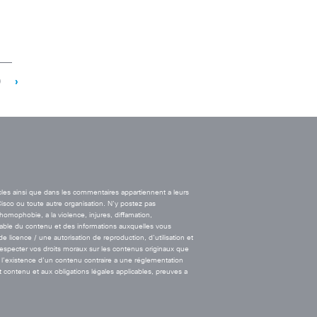
9
›
cles ainsi que dans les commentaires appartiennent a leurs
Cisco ou toute autre organisation. N’y postez pas
’homophobie, a la violence, injures, diffamation,
onsable du contenu et des informations auxquelles vous
licence / une autorisation de reproduction, d’utilisation et
 respecter vos droits moraux sur les contenus originaux que
l’existence d’un contenu contraire a une réglementation
t contenu et aux obligations légales applicables, preuves a