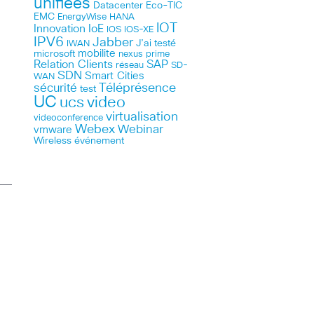
unifiées
Datacenter
Eco-TIC
EMC
HANA
EnergyWise
IOT
Innovation
IoE
IOS
IOS-XE
IPV6
Jabber
J’ai testé
IWAN
microsoft
mobilite
nexus
prime
Relation Clients
SAP
réseau
SD-
SDN
Smart Cities
WAN
Téléprésence
sécurité
test
UC
ucs
video
virtualisation
videoconference
Webex
Webinar
vmware
Wireless
événement