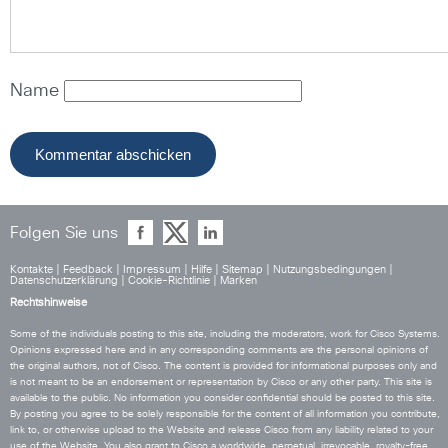
Name
Folgen Sie uns
Kontakte
|
Feedback
|
Impressum
|
Hilfe
|
Sitemap
|
Nutzungsbedingungen
|
Datenschutzerklärung
|
Cookie-Richtlinie
|
Marken
Rechtshinweise
Some of the individuals posting to this site, including the moderators, work for Cisco Systems.
Opinions expressed here and in any corresponding comments are the personal opinions of
the original authors, not of Cisco. The content is provided for informational purposes only and
is not meant to be an endorsement or representation by Cisco or any other party. This site is
available to the public. No information you consider confidential should be posted to this site.
By posting you agree to be solely responsible for the content of all information you contribute,
link to, or otherwise upload to the Website and release Cisco from any liability related to your
use of the Website. You also grant to Cisco a worldwide, perpetual, irrevocable, royalty-free