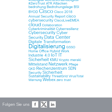
#3xDigital
Attacken
#ZeroTrust
ATR
bedrohung
Bedrohungslage
BSI
Cisco
BYOD
Cisco 2018
cisco
Annual Security Report
cybersecurity
CiscoLiveEMEA
cloud
Collaboration
Cyberkriminalität
Cyberresilienz
Cybersecurity
Cyber
Data Center
Security
Digitale Transformation
Digitalisierung
GSSO
Home Office
Hybrid Work
IoT
IT
Industrie 4.0
Sicherheit
KMU
meraki
Krypto
Netzwerk
Mittelstand
Pflege
Rechenzentrum
SDN
QKD
Sicherheit
Security
Sustainability
ThreatGrid
VirusTotal
Webex
Warnung
zero trust
Folgen Sie uns