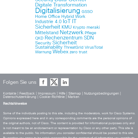
Digitale Transformation
Digitalisierung
GSSO
Home Office
Hybrid Work
IoT
IT
Industrie 4.0
Sicherheit
KMU
meraki
Krypto
Netzwerk
Mittelstand
Pflege
Rechenzentrum
SDN
QKD
Sicherheit
Security
Sustainability
ThreatGrid
VirusTotal
Webex
Warnung
zero trust
Folgen Sie uns
Kontakte
|
Feedback
|
Impressum
|
Hilfe
|
Sitemap
|
Nutzungsbedingungen
|
Datenschutzerklärung
|
Cookie-Richtlinie
|
Marken
Rechtshinweise
Some of the individuals posting to this site, including the moderators, work for Cisco Systems.
Opinions expressed here and in any corresponding comments are the personal opinions of
the original authors, not of Cisco. The content is provided for informational purposes only and
is not meant to be an endorsement or representation by Cisco or any other party. This site is
available to the public. No information you consider confidential should be posted to this site.