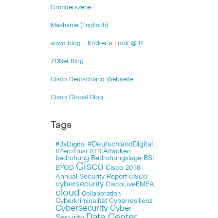
Gründerszene
Mashable (Englisch)
wiwo blog – Kroker's Look @ IT
ZDNet Blog
Cisco Deutschland Webseite
Cisco Global Blog
Tags
#DeutschlandDigital
#3xDigital
Attacken
#ZeroTrust
ATR
bedrohung
Bedrohungslage
BSI
Cisco
BYOD
Cisco 2018
cisco
Annual Security Report
cybersecurity
CiscoLiveEMEA
cloud
Collaboration
Cyberkriminalität
Cyberresilienz
Cybersecurity
Cyber
Data Center
Security