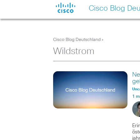
Cisco Blog Deu
Cisco Blog Deutschland
>
Wildstrom
Ne
ge
Unc
1 m
Eri
öst
jah