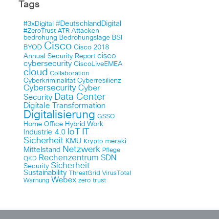
Tags
#DeutschlandDigital
#3xDigital
Attacken
#ZeroTrust
ATR
bedrohung
Bedrohungslage
BSI
Cisco
BYOD
Cisco 2018
cisco
Annual Security Report
cybersecurity
CiscoLiveEMEA
cloud
Collaboration
Cyberkriminalität
Cyberresilienz
Cybersecurity
Cyber
Data Center
Security
Digitale Transformation
Digitalisierung
GSSO
Home Office
Hybrid Work
IoT
IT
Industrie 4.0
Sicherheit
KMU
meraki
Krypto
Netzwerk
Mittelstand
Pflege
Rechenzentrum
SDN
QKD
Sicherheit
Security
Sustainability
ThreatGrid
VirusTotal
Webex
Warnung
zero trust