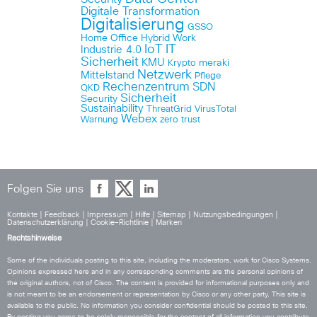
Digitale Transformation
Digitalisierung
GSSO
Home Office
Hybrid Work
IoT
IT
Industrie 4.0
Sicherheit
KMU
meraki
Krypto
Netzwerk
Mittelstand
Pflege
Rechenzentrum
SDN
QKD
Sicherheit
Security
Sustainability
ThreatGrid
VirusTotal
Webex
Warnung
zero trust
Folgen Sie uns
Kontakte
|
Feedback
|
Impressum
|
Hilfe
|
Sitemap
|
Nutzungsbedingungen
|
Datenschutzerklärung
|
Cookie-Richtlinie
|
Marken
Rechtshinweise
Some of the individuals posting to this site, including the moderators, work for Cisco Systems.
Opinions expressed here and in any corresponding comments are the personal opinions of
the original authors, not of Cisco. The content is provided for informational purposes only and
is not meant to be an endorsement or representation by Cisco or any other party. This site is
available to the public. No information you consider confidential should be posted to this site.