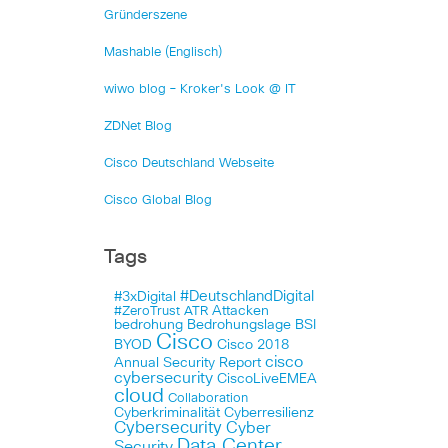
Gründerszene
Mashable (Englisch)
wiwo blog – Kroker's Look @ IT
ZDNet Blog
Cisco Deutschland Webseite
Cisco Global Blog
Tags
#DeutschlandDigital
#3xDigital
Attacken
#ZeroTrust
ATR
bedrohung
Bedrohungslage
BSI
Cisco
BYOD
Cisco 2018
cisco
Annual Security Report
cybersecurity
CiscoLiveEMEA
cloud
Collaboration
Cyberkriminalität
Cyberresilienz
Cybersecurity
Cyber
Data Center
Security