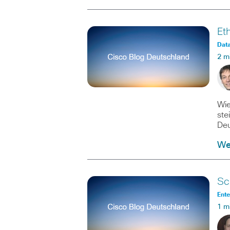
Et
Data
2 m
Wie
ste
Deu
Wei
Sc
Ente
1 m