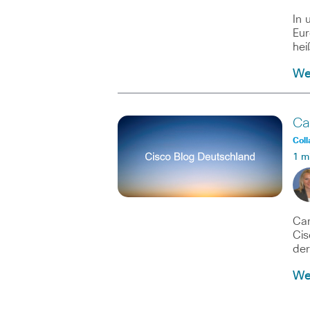
In 
Eur
hei
Wei
Ca
Coll
1 m
Car
Cis
der
Wei