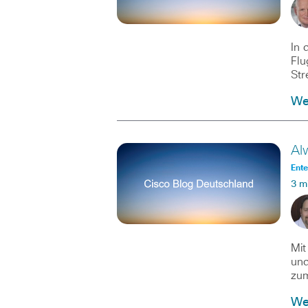
In 
Flu
Str
Wei
Al
Ente
3 m
Mit
und
zum
Wei