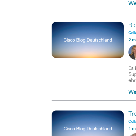
Wei
Bl
Coll
2 m
Es 
Sup
ehr
Wei
Tr
Coll
1 m