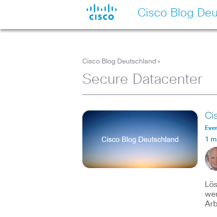
Cisco Blog Deu
Cisco Blog Deutschland
>
Secure Datacenter
Ci
Eve
1 m
Lös
wer
Arb