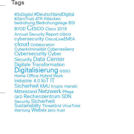
Tags
#DeutschlandDigital
#3xDigital
Attacken
#ZeroTrust
ATR
bedrohung
Bedrohungslage
BSI
Cisco
BYOD
Cisco 2018
cisco
Annual Security Report
cybersecurity
CiscoLiveEMEA
cloud
Collaboration
Cyberkriminalität
Cyberresilienz
Cybersecurity
Cyber
Data Center
Security
Digitale Transformation
Digitalisierung
GSSO
Home Office
Hybrid Work
IoT
IT
Industrie 4.0
Sicherheit
KMU
meraki
Krypto
Netzwerk
Mittelstand
Pflege
Rechenzentrum
SDN
QKD
Sicherheit
Security
Sustainability
ThreatGrid
VirusTotal
Webex
Warnung
zero trust