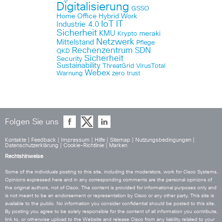
Digitalisierung
GSSO
Home Office
Hybrid Work
IoT
IT
Industrie 4.0
Sicherheit
KMU
meraki
Krypto
Netzwerk
Mittelstand
Pflege
Rechenzentrum
SDN
QKD
Sicherheit
Security
Sustainability
ThreatGrid
VirusTotal
Webex
Warnung
zero trust
Folgen Sie uns
Kontakte
|
Feedback
|
Impressum
|
Hilfe
|
Sitemap
|
Nutzungsbedingungen
|
Datenschutzerklärung
|
Cookie-Richtlinie
|
Marken
Rechtshinweise
Some of the individuals posting to this site, including the moderators, work for Cisco Systems.
Opinions expressed here and in any corresponding comments are the personal opinions of
the original authors, not of Cisco. The content is provided for informational purposes only and
is not meant to be an endorsement or representation by Cisco or any other party. This site is
available to the public. No information you consider confidential should be posted to this site.
By posting you agree to be solely responsible for the content of all information you contribute,
link to, or otherwise upload to the Website and release Cisco from any liability related to your