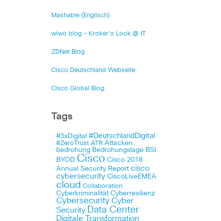
Mashable (Englisch)
wiwo blog – Kroker's Look @ IT
ZDNet Blog
Cisco Deutschland Webseite
Cisco Global Blog
Tags
#DeutschlandDigital
#3xDigital
Attacken
#ZeroTrust
ATR
bedrohung
Bedrohungslage
BSI
Cisco
BYOD
Cisco 2018
cisco
Annual Security Report
cybersecurity
CiscoLiveEMEA
cloud
Collaboration
Cyberkriminalität
Cyberresilienz
Cybersecurity
Cyber
Data Center
Security
Digitale Transformation