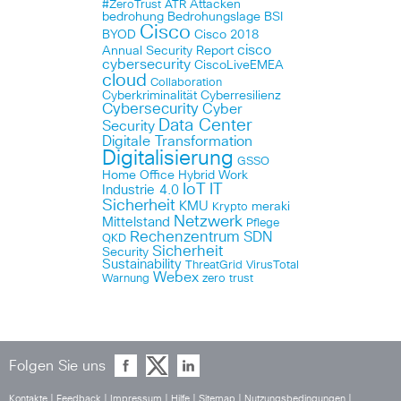
Attacken
#ZeroTrust
ATR
bedrohung
Bedrohungslage
BSI
Cisco
BYOD
Cisco 2018
cisco
Annual Security Report
cybersecurity
CiscoLiveEMEA
cloud
Collaboration
Cyberkriminalität
Cyberresilienz
Cybersecurity
Cyber
Data Center
Security
Digitale Transformation
Digitalisierung
GSSO
Home Office
Hybrid Work
IoT
IT
Industrie 4.0
Sicherheit
KMU
meraki
Krypto
Netzwerk
Mittelstand
Pflege
Rechenzentrum
SDN
QKD
Sicherheit
Security
Sustainability
ThreatGrid
VirusTotal
Webex
Warnung
zero trust
Folgen Sie uns
Kontakte
|
Feedback
|
Impressum
|
Hilfe
|
Sitemap
|
Nutzungsbedingungen
|