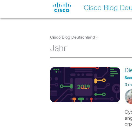
Cisco Blog Deu
Cisco Blog Deutschland
>
Jahr
Di
Secu
3 m
Cyb
ang
er