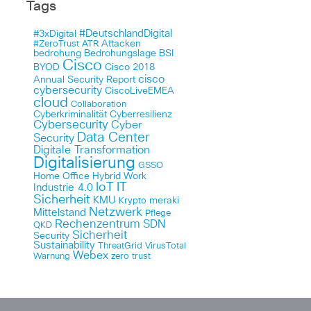
Tags
#DeutschlandDigital
#3xDigital
Attacken
#ZeroTrust
ATR
bedrohung
Bedrohungslage
BSI
Cisco
BYOD
Cisco 2018
cisco
Annual Security Report
cybersecurity
CiscoLiveEMEA
cloud
Collaboration
Cyberkriminalität
Cyberresilienz
Cybersecurity
Cyber
Data Center
Security
Digitale Transformation
Digitalisierung
GSSO
Home Office
Hybrid Work
IoT
IT
Industrie 4.0
Sicherheit
KMU
meraki
Krypto
Netzwerk
Mittelstand
Pflege
Rechenzentrum
SDN
QKD
Sicherheit
Security
Sustainability
ThreatGrid
VirusTotal
Webex
Warnung
zero trust