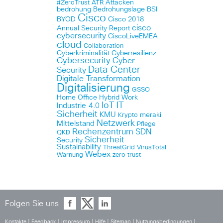
Attacken
#ZeroTrust
ATR
bedrohung
Bedrohungslage
BSI
Cisco
BYOD
Cisco 2018
cisco
Annual Security Report
cybersecurity
CiscoLiveEMEA
cloud
Collaboration
Cyberkriminalität
Cyberresilienz
Cybersecurity
Cyber
Data Center
Security
Digitale Transformation
Digitalisierung
GSSO
Home Office
Hybrid Work
IoT
IT
Industrie 4.0
Sicherheit
KMU
meraki
Krypto
Netzwerk
Mittelstand
Pflege
Rechenzentrum
SDN
QKD
Sicherheit
Security
Sustainability
ThreatGrid
VirusTotal
Webex
Warnung
zero trust
Folgen Sie uns
Kontakte
|
Feedback
|
Impressum
|
Hilfe
|
Sitemap
|
Nutzungsbedingungen
|