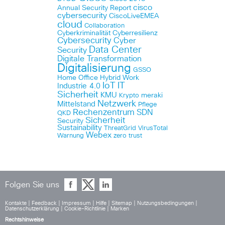
cisco
Annual Security Report
cybersecurity
CiscoLiveEMEA
cloud
Collaboration
Cyberkriminalität
Cyberresilienz
Cybersecurity
Cyber
Data Center
Security
Digitale Transformation
Digitalisierung
GSSO
Home Office
Hybrid Work
IoT
IT
Industrie 4.0
Sicherheit
KMU
meraki
Krypto
Netzwerk
Mittelstand
Pflege
Rechenzentrum
SDN
QKD
Sicherheit
Security
Sustainability
ThreatGrid
VirusTotal
Webex
Warnung
zero trust
Folgen Sie uns
Kontakte
|
Feedback
|
Impressum
|
Hilfe
|
Sitemap
|
Nutzungsbedingungen
|
Datenschutzerklärung
|
Cookie-Richtlinie
|
Marken
Rechtshinweise