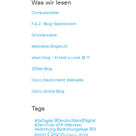
Was wir lesen
Computacenter
F.A.Z.-Blog Netzökonom
Gründerszene
Mashable (Englisch)
wiwo blog – Kroker's Look @ IT
ZDNet Blog
Cisco Deutschland Webseite
Cisco Global Blog
Tags
#DeutschlandDigital
#3xDigital
Attacken
#ZeroTrust
ATR
bedrohung
Bedrohungslage
BSI
Cisco
BYOD
Cisco 2018