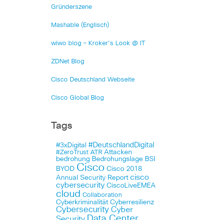
Gründerszene
Mashable (Englisch)
wiwo blog – Kroker's Look @ IT
ZDNet Blog
Cisco Deutschland Webseite
Cisco Global Blog
Tags
#DeutschlandDigital
#3xDigital
Attacken
#ZeroTrust
ATR
bedrohung
Bedrohungslage
BSI
Cisco
BYOD
Cisco 2018
cisco
Annual Security Report
cybersecurity
CiscoLiveEMEA
cloud
Collaboration
Cyberkriminalität
Cyberresilienz
Cybersecurity
Cyber
Data Center
Security