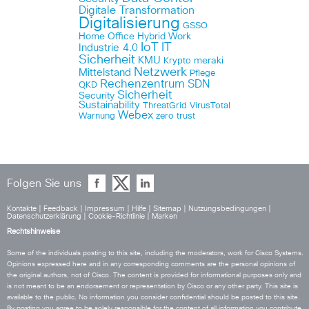
Digitale Transformation
Digitalisierung
GSSO
Home Office
Hybrid Work
IoT
IT
Industrie 4.0
Sicherheit
KMU
meraki
Krypto
Netzwerk
Mittelstand
Pflege
Rechenzentrum
SDN
QKD
Sicherheit
Security
Sustainability
ThreatGrid
VirusTotal
Webex
Warnung
zero trust
Folgen Sie uns
Kontakte
|
Feedback
|
Impressum
|
Hilfe
|
Sitemap
|
Nutzungsbedingungen
|
Datenschutzerklärung
|
Cookie-Richtlinie
|
Marken
Rechtshinweise
Some of the individuals posting to this site, including the moderators, work for Cisco Systems.
Opinions expressed here and in any corresponding comments are the personal opinions of
the original authors, not of Cisco. The content is provided for informational purposes only and
is not meant to be an endorsement or representation by Cisco or any other party. This site is
available to the public. No information you consider confidential should be posted to this site.
By posting you agree to be solely responsible for the content of all information you contribute,