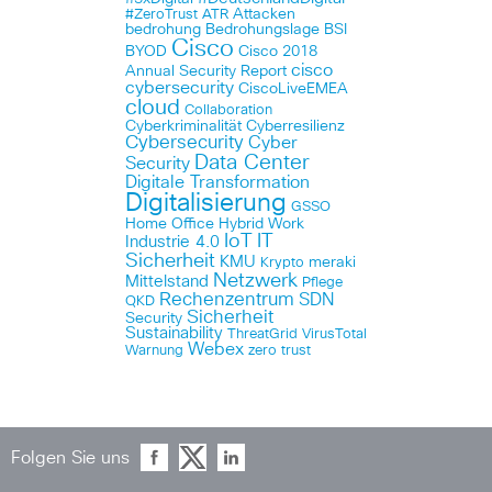
Attacken
#ZeroTrust
ATR
bedrohung
Bedrohungslage
BSI
Cisco
BYOD
Cisco 2018
cisco
Annual Security Report
cybersecurity
CiscoLiveEMEA
cloud
Collaboration
Cyberkriminalität
Cyberresilienz
Cybersecurity
Cyber
Data Center
Security
Digitale Transformation
Digitalisierung
GSSO
Home Office
Hybrid Work
IoT
IT
Industrie 4.0
Sicherheit
KMU
meraki
Krypto
Netzwerk
Mittelstand
Pflege
Rechenzentrum
SDN
QKD
Sicherheit
Security
Sustainability
ThreatGrid
VirusTotal
Webex
Warnung
zero trust
Folgen Sie uns