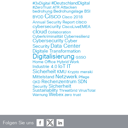
#DeutschlandDigital
#3xDigital
Attacken
#ZeroTrust
ATR
bedrohung
Bedrohungslage
BSI
Cisco
BYOD
Cisco 2018
cisco
Annual Security Report
cybersecurity
CiscoLiveEMEA
cloud
Collaboration
Cyberkriminalität
Cyberresilienz
Cybersecurity
Cyber
Data Center
Security
Digitale Transformation
Digitalisierung
GSSO
Home Office
Hybrid Work
IoT
IT
Industrie 4.0
Sicherheit
KMU
meraki
Krypto
Netzwerk
Mittelstand
Pflege
Rechenzentrum
SDN
QKD
Sicherheit
Security
Sustainability
ThreatGrid
VirusTotal
Webex
Warnung
zero trust
Folgen Sie uns