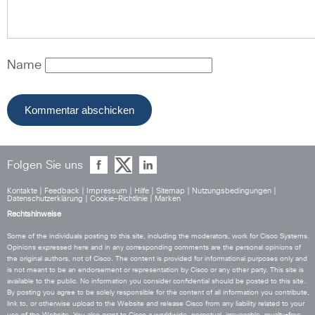
Name
Folgen Sie uns
Kontakte
|
Feedback
|
Impressum
|
Hilfe
|
Sitemap
|
Nutzungsbedingungen
|
Datenschutzerklärung
|
Cookie-Richtlinie
|
Marken
Rechtshinweise
Some of the individuals posting to this site, including the moderators, work for Cisco Systems.
Opinions expressed here and in any corresponding comments are the personal opinions of
the original authors, not of Cisco. The content is provided for informational purposes only and
is not meant to be an endorsement or representation by Cisco or any other party. This site is
available to the public. No information you consider confidential should be posted to this site.
By posting you agree to be solely responsible for the content of all information you contribute,
link to, or otherwise upload to the Website and release Cisco from any liability related to your