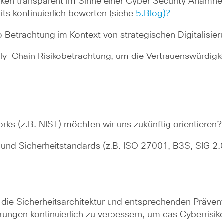
iken transparent im Sinne einer Cyber Security Anam
its kontinuierlich bewerten (siehe
5.Blog)?
 Betrachtung im Kontext von strategischen Digitalisieru
ly-Chain Risikobetrachtung, um die Vertrauenswürdigke
ks (z.B. NIST) möchten wir uns zukünftig orientieren?
d Sicherheitstandards (z.B. ISO 27001, B3S, SIG 2.0 e
, die Sicherheitsarchitektur und entsprechenden Präven
ungen kontinuierlich zu verbessern, um das Cyberrisik