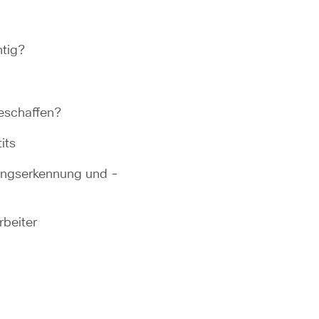
htig?
eschaffen?
its
hungserkennung und -
rbeiter