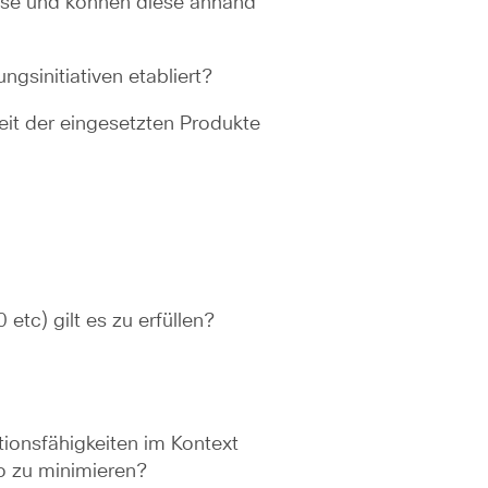
nese und können diese anhand
ngsinitiativen etabliert?
it der eingesetzten Produkte
tc) gilt es zu erfüllen?
tionsfähigkeiten im Kontext
o zu minimieren?