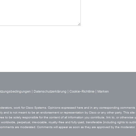
tzungsbedingungen
|
Datenschutzerklärung
|
Cookie-Richtlinie
|
Marken
 moderators, work for Cisco Systems. Opinions expressed here and in any corresponding comments ar
ly and is not meant to be an endorsement or representation by Cisco or any other party. This site i
ee to be solely responsible for the content of all information you contribute, link to, or otherwise 
orldwide, perpetual, irrevocable, royalty-free and fully-paid, transferable (including rights to sublic
he comments are moderated. Comments will appear as soon as they are approved by the moderator.