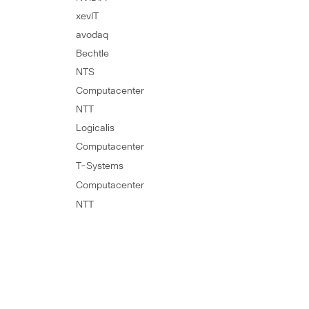
xevIT
avodaq
Bechtle
NTS
Computacenter
NTT
Logicalis
Computacenter
T-Systems
Computacenter
NTT