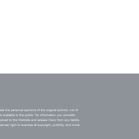
e the personal opinions of the original authors, not of
s available to the public. No information you consider
upload to the Website and release Cisco from any liability
ense) right to exercise all copyright, publicity, and moral