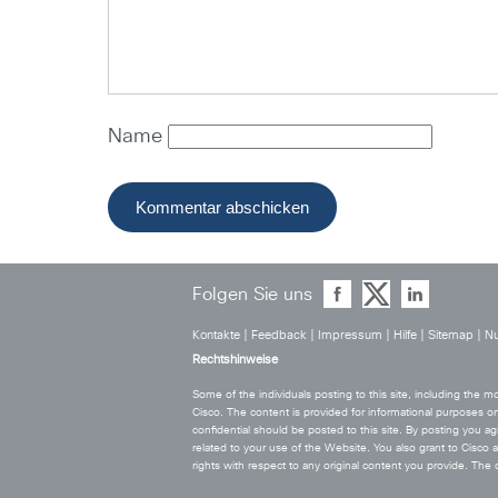
Name
Folgen Sie uns
Kontakte
|
Feedback
|
Impressum
|
Hilfe
|
Sitemap
|
Nu
Rechtshinweise
Some of the individuals posting to this site, including the
Cisco. The content is provided for informational purposes on
confidential should be posted to this site. By posting you agr
related to your use of the Website. You also grant to Cisco a w
rights with respect to any original content you provide. T