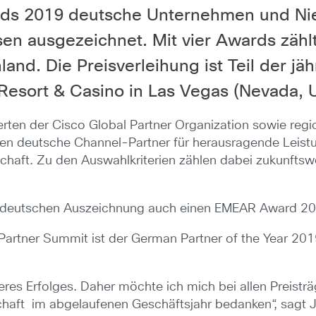
ards 2019 deutsche Unternehmen und N
sen ausgezeichnet. Mit vier Awards zäh
nd. Die Preisverleihung ist Teil der jäh
 Resort & Casino in Las Vegas (Nevada, U
erten der Cisco Global Partner Organization sowie regi
n deutsche Channel-Partner für herausragende Leistun
schaft. Zu den Auswahlkriterien zählen dabei zukunfts
r deutschen Auszeichnung auch einen EMEAR Award 2
rtner Summit ist der German Partner of the Year 2019.
seres Erfolges. Daher möchte ich mich bei allen Preist
schaft im abgelaufenen Geschäftsjahr bedanken“, sagt J