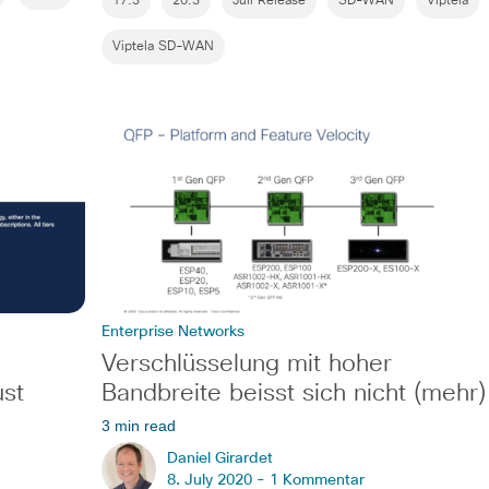
17.3
20.3
Juli Release
SD-WAN
Viptela
Viptela SD-WAN
Enterprise Networks
Verschlüsselung mit hoher
ust
Bandbreite beisst sich nicht (mehr)
3 min read
Daniel Girardet
8. July 2020 -
1 Kommentar