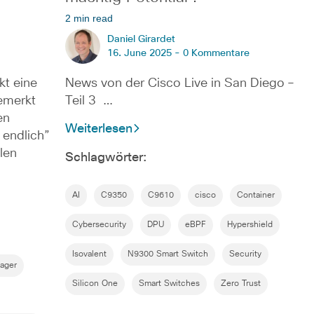
2 min read
Daniel Girardet
16. June 2025 -
0 Kommentare
kt eine
News von der Cisco Live in San Diego –
emerkt
Teil 3 …
en
Weiterlesen
 endlich”
len
Schlagwörter:
AI
C9350
C9610
cisco
Container
Cybersecurity
DPU
eBPF
Hypershield
Isovalent
N9300 Smart Switch
Security
nager
Silicon One
Smart Switches
Zero Trust