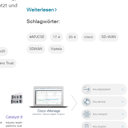
tzt und
Weiterlesen
Schlagwörter:
#APJCSE
17.4
20.4
cisco
SD-WAN
SDWAN
Viptela
e20
ero Trust