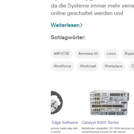
da die Systeme immer mehr verne
online geschaltet werden und
Weiterlesen
Schlagwörter:
#APJCSE
Amnesia:33
cisco
Rippl
Workforce
Workload
Workplace
Z