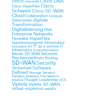
cisco
Cisco DNA
ciscocda
Cisco
Cisco HyperFlex
Schweiz
Cisco SD-WAN
Cloud
Collaboration
Compute
digitale
Datacenter
Transformation
Digitalisierung
DNA
Enterprise Networks
HyperFlex
Flexibilität
hyperkonvergente Infrastruktur
IT as a service
IT
IoT
Innovation
Infrastruktur
it transformation
Meraki SD-WAN
Netzwerk
Rechenzentrum
Routing
SD-WAN
Security
Sicherheit
Software
Defined
Storage
Tetration
Tetration Analytics
The Network
Thought Leadership
UCS
Intuitive
Viptela
Viptela SD-WAN
virtual-espresso
webEx