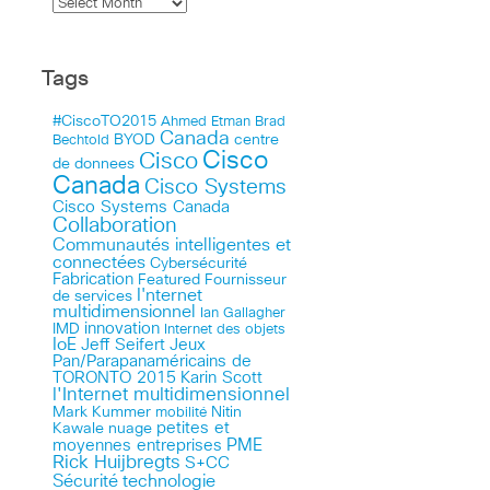
Tags
#CiscoTO2015
Ahmed Etman
Brad
Canada
BYOD
centre
Bechtold
Cisco
Cisco
de donnees
Canada
Cisco Systems
Cisco Systems Canada
Collaboration
Communautés intelligentes et
connectées
Cybersécurité
Fabrication
Featured
Fournisseur
I'nternet
de services
multidimensionnel
Ian Gallagher
innovation
IMD
Internet des objets
IoE
Jeff Seifert
Jeux
Pan/Parapanaméricains de
TORONTO 2015
Karin Scott
l'Internet multidimensionnel
Mark Kummer
mobilité
Nitin
petites et
Kawale
nuage
PME
moyennes entreprises
Rick Huijbregts
S+CC
technologie
Sécurité