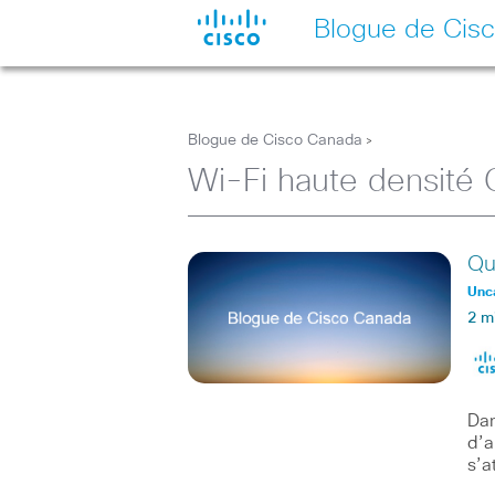
Blogue de Cis
Blogue de Cisco Canada
>
Wi-Fi haute densité 
Qu
Unc
2 m
Dan
d’a
s’a