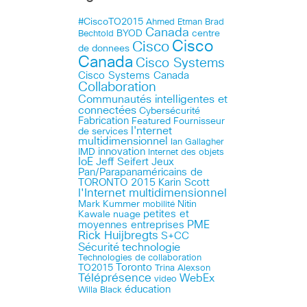
#CiscoTO2015
Ahmed Etman
Brad
Canada
BYOD
centre
Bechtold
Cisco
Cisco
de donnees
Canada
Cisco Systems
Cisco Systems Canada
Collaboration
Communautés intelligentes et
connectées
Cybersécurité
Fabrication
Featured
Fournisseur
I'nternet
de services
multidimensionnel
Ian Gallagher
innovation
IMD
Internet des objets
IoE
Jeff Seifert
Jeux
Pan/Parapanaméricains de
TORONTO 2015
Karin Scott
l'Internet multidimensionnel
Mark Kummer
mobilité
Nitin
petites et
Kawale
nuage
PME
moyennes entreprises
Rick Huijbregts
S+CC
technologie
Sécurité
Technologies de collaboration
Toronto
TO2015
Trina Alexson
Téléprésence
WebEx
video
éducation
Willa Black