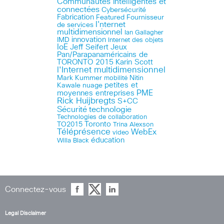
Communautés intelligentes et
connectées
Cybersécurité
Fabrication
Featured
Fournisseur
I'nternet
de services
multidimensionnel
Ian Gallagher
innovation
IMD
Internet des objets
IoE
Jeff Seifert
Jeux
Pan/Parapanaméricains de
TORONTO 2015
Karin Scott
l'Internet multidimensionnel
Mark Kummer
mobilité
Nitin
petites et
Kawale
nuage
PME
moyennes entreprises
Rick Huijbregts
S+CC
technologie
Sécurité
Technologies de collaboration
Toronto
TO2015
Trina Alexson
Téléprésence
WebEx
video
éducation
Willa Black
Connectez-vous
Legal Disclaimer