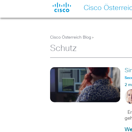
Cisco Österrei
Cisco Österreich Blog
>
Schutz
Si
Secu
2 m
Eri
geh
We