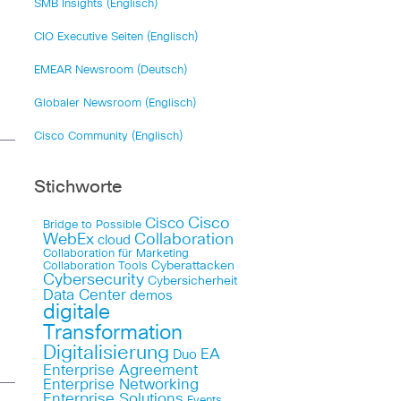
SMB Insights (Englisch)
CIO Executive Seiten (Englisch)
EMEAR Newsroom (Deutsch)
Globaler Newsroom (Englisch)
Cisco Community (Englisch)
Stichworte
Cisco
Cisco
Bridge to Possible
WebEx
Collaboration
cloud
Collaboration für Marketing
Cyberattacken
Collaboration Tools
Cybersecurity
Cybersicherheit
Data Center
demos
digitale
Transformation
Digitalisierung
EA
Duo
Enterprise Agreement
Enterprise Networking
Enterprise Solutions
Events