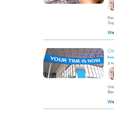
Ken
Sup
We
Ci
Eve
2 m
Unt
Ber
We