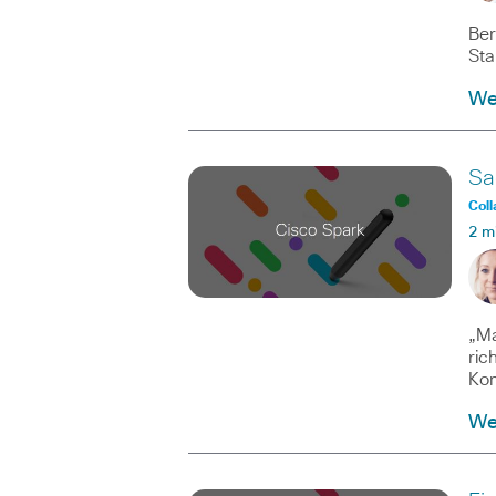
Ber
Sta
We
Sa
Coll
2 m
„Ma
ric
Kom
We