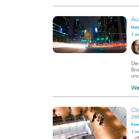
Au
Dat
1 m
Die
Bra
und
We
Ci
ze
Eve
1 m