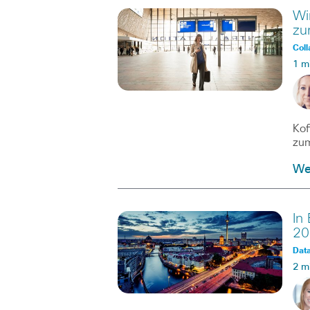
Wi
zur
Coll
1 m
Kof
zum
We
In
20
Dat
2 m