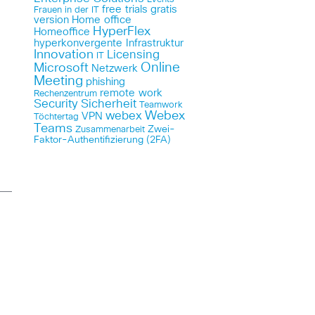
free trials
gratis
Frauen in der IT
version
Home office
HyperFlex
Homeoffice
hyperkonvergente Infrastruktur
Innovation
Licensing
IT
Online
Microsoft
Netzwerk
Meeting
phishing
remote work
Rechenzentrum
Security
Sicherheit
Teamwork
Webex
webex
VPN
Töchtertag
Teams
Zwei-
Zusammenarbeit
Faktor-Authentifizierung (2FA)