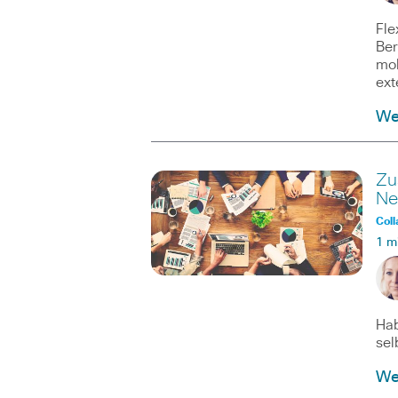
Fle
Ber
mob
ext
We
Zu
Ne
Coll
1 m
Hab
sel
We