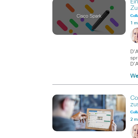
Ein
Zu
Coll
1 m
D’A
spr
D’A
We
Co
zu
Coll
2 m