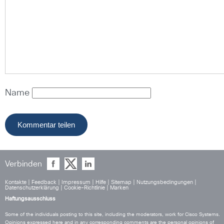
Name
Verbinden
Kontakte
|
Feedback
|
Impressum
|
Hilfe
|
Sitemap
|
Nutzungsbedingungen
|
Datenschutzerklärung
|
Cookie-Richtlinie
|
Marken
Haftungsausschluss
Some of the individuals posting to this site, including the moderators, work for Cisco Systems.
Opinions expressed here and in any corresponding comments are the personal opinions of