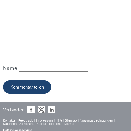
Name
Verbinden
Kontakte
|
Feedback
|
Impressum
|
Hilfe
|
Sitemap
|
Nutzungsbedingungen
|
Datenschutzerklärung
|
Cookie-Richtlinie
|
Marken
Haftungsausschluss