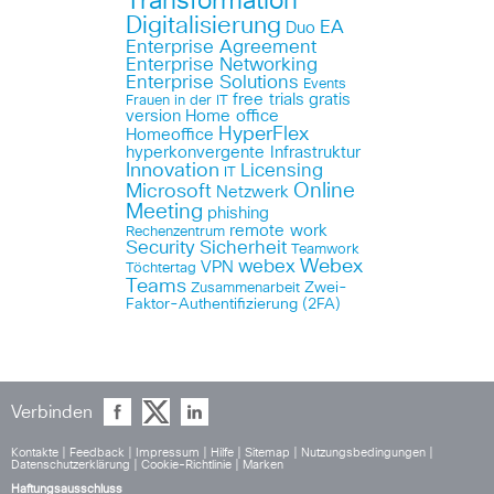
Transformation
Digitalisierung
EA
Duo
Enterprise Agreement
Enterprise Networking
Enterprise Solutions
Events
free trials
gratis
Frauen in der IT
version
Home office
HyperFlex
Homeoffice
hyperkonvergente Infrastruktur
Innovation
Licensing
IT
Online
Microsoft
Netzwerk
Meeting
phishing
remote work
Rechenzentrum
Security
Sicherheit
Teamwork
Webex
webex
VPN
Töchtertag
Teams
Zwei-
Zusammenarbeit
Faktor-Authentifizierung (2FA)
Verbinden
Kontakte
|
Feedback
|
Impressum
|
Hilfe
|
Sitemap
|
Nutzungsbedingungen
|
Datenschutzerklärung
|
Cookie-Richtlinie
|
Marken
Haftungsausschluss