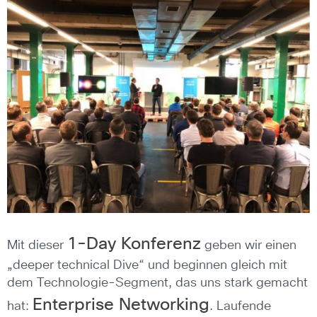
1-Day Konferenz
Mit dieser
geben wir einen
„deeper technical Dive“ und beginnen gleich mit
dem Technologie-Segment, das uns stark gemacht
Enterprise Networking
hat:
. Laufende